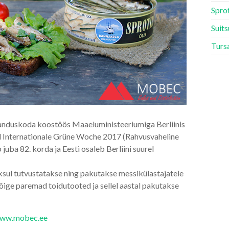
Spro
Suits
Turs
banduskoda koostöös Maaeluministeeriumiga Berliinis
il Internationale Grüne Woche 2017 (Rahvusvaheline
ba 82. korda ja Eesti osaleb Berliini suurel
oksul tutvustatakse ning pakutakse messikülastajatele
kõige paremad toidutooted ja sellel aastal pakutakse
ww.mobec.ee