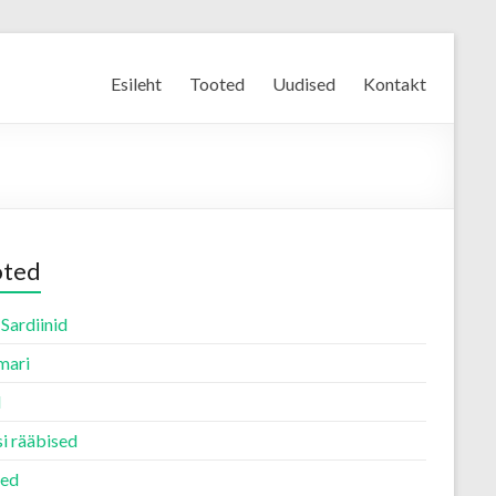
Esileht
Tooted
Uudised
Kontakt
oted
 Sardiinid
mari
d
i rääbised
ed