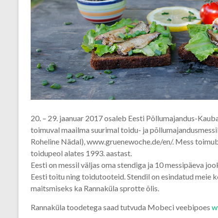
20. – 29. jaanuar 2017 osaleb Eesti Põllumajandus-Kau
toimuval maailma suurimal toidu- ja põllumajandusmess
Roheline Nädal), www.gruenewoche.de/en/. Mess toimub ju
toidupeol alates 1993. aastast.
Eesti on messil väljas oma stendiga ja 10 messipäeva jo
Eesti toitu ning toidutooteid. Stendil on esindatud meie 
maitsmiseks ka Rannaküla sprotte õlis.
Rannaküla toodetega saad tutvuda Mobeci veebipoes
w